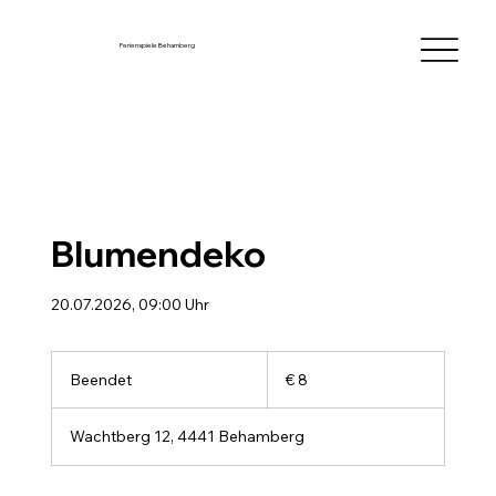
Ferienspiele Behamberg
Blumendeko
20.07.2026, 09:00 Uhr
8
Euro
Beendet
B
€ 8
e
e
Wachtberg 12, 4441 Behamberg
n
d
e