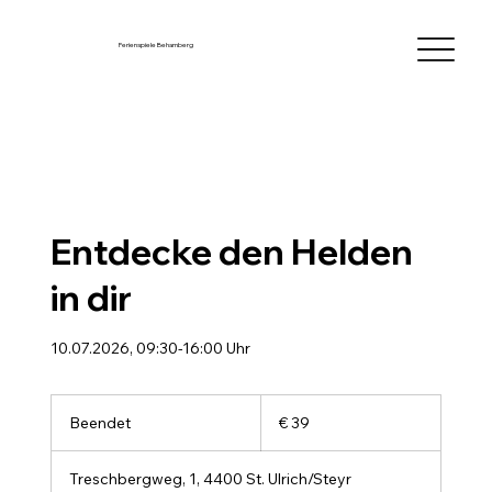
Ferienspiele Behamberg
Entdecke den Helden
in dir
10.07.2026, 09:30-16:00 Uhr
39
Euro
Beendet
B
€ 39
e
e
Treschbergweg, 1, 4400 St. Ulrich/Steyr
n