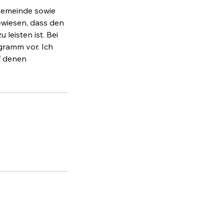
 Gemeinde sowie
ewiesen, dass den
eisten ist. Bei
gramm vor. Ich
f denen