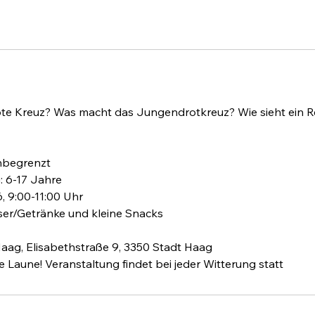
g
i
n
n
t
g
a
m
te Kreuz? Was macht das Jungendrotkreuz? Wie sieht ein 
:
3
.
nbegrenzt
S
 6-17 Jahre
e
, 9:00-11:00 Uhr
p
er/Getränke und kleine Snacks
.
Haag, Elisabethstraße 9, 3350 Stadt Haag