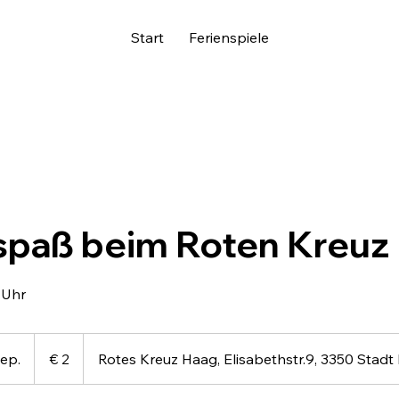
Start
Ferienspiele
spaß beim Roten Kreuz
 Uhr
2
Euro
Sep.
B
€ 2
Rotes Kreuz Haag, Elisabethstr.9, 3350 Stadt
e