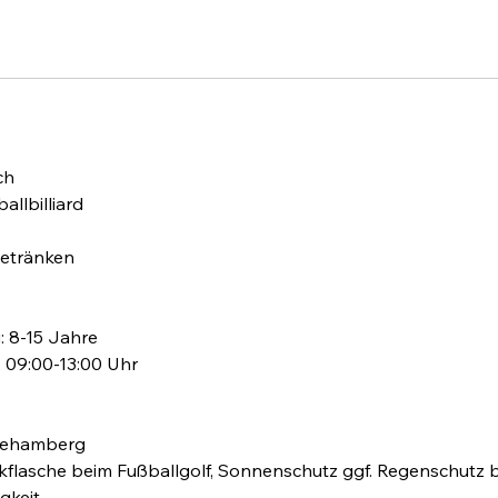
g
ch
allbilliard
Getränken
 8-15 Jahre
, 09:00-13:00 Uhr
 Behamberg
nkflasche beim Fußballgolf, Sonnenschutz ggf. Regenschutz b
gkeit