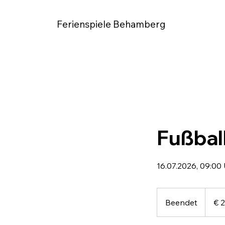
Ferienspiele Behamberg
Fußball
16.07.2026, 09:00
29,90
Euro
Beendet
B
€ 
e