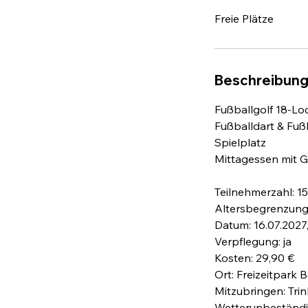
e
Freie Plätze
n
d
e
t
Beschreibun
Fußballgolf 18-Lo
Fußballdart & Fußb
Spielplatz
Mittagessen mit 
Teilnehmerzahl: 15
Altersbegrenzung:
Datum: 16.07.2027
Verpflegung: ja
Kosten: 29,90 €
Ort: Freizeitpark
Mitzubringen: Tri
Wetterunbeständi