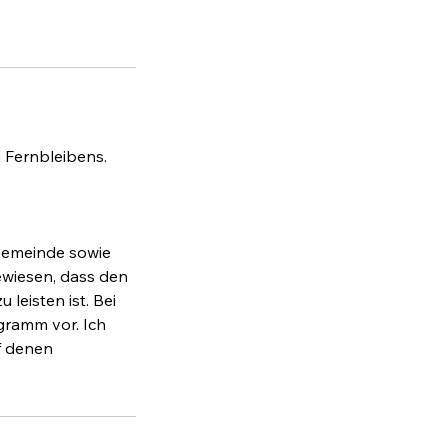
n Fernbleibens.
.
 Gemeinde sowie
ewiesen, dass den
eisten ist. Bei
gramm vor. Ich
f denen