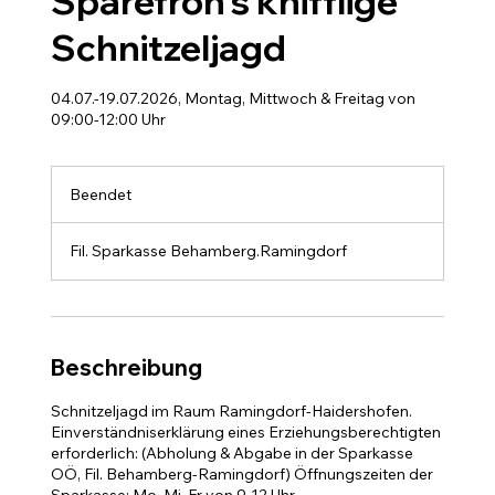
Sparefroh's knifflige
Schnitzeljagd
04.07.-19.07.2026, Montag, Mittwoch & Freitag von
09:00-12:00 Uhr
Beendet
B
e
e
Fil. Sparkasse Behamberg.Ramingdorf
n
d
e
t
Beschreibung
Schnitzeljagd im Raum Ramingdorf-Haidershofen.
Einverständniserklärung eines Erziehungsberechtigten
erforderlich: (Abholung & Abgabe in der Sparkasse
OÖ, Fil. Behamberg-Ramingdorf) Öffnungszeiten der
Sparkasse: Mo, Mi, Fr von 9-12 Uhr.