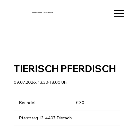
Ferienspiele Behamberg
TIERISCH PFERDISCH
09.07.2026, 13:30-18:00 Uhr
30
Euro
Beendet
B
€ 30
e
e
Pfarrberg 12, 4407 Dietach
n
d
e