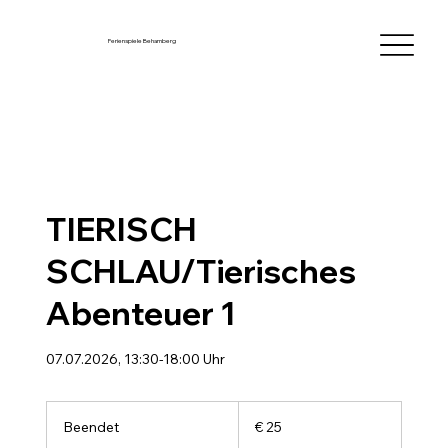
Ferienspiele Behamberg
TIERISCH
SCHLAU/Tierisches
Abenteuer 1
07.07.2026, 13:30-18:00 Uhr
25
Euro
Beendet
B
€ 25
e