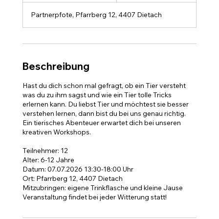
e
Partnerpfote, Pfarrberg 12, 4407 Dietach
n
d
e
t
Beschreibung
Hast du dich schon mal gefragt, ob ein Tier versteht
was du zu ihm sagst und wie ein Tier tolle Tricks
erlernen kann. Du liebst Tier und möchtest sie besser
verstehen lernen, dann bist du bei uns genau richtig.
Ein tierisches Abenteuer erwartet dich bei unseren
kreativen Workshops.
Teilnehmer: 12
Alter: 6-12 Jahre
Datum: 07.07.2026 13:30-18:00 Uhr
Ort: Pfarrberg 12, 4407 Dietach
Mitzubringen: eigene Trinkflasche und kleine Jause
Veranstaltung findet bei jeder Witterung statt!